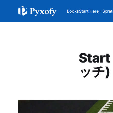
Books
Start Here - Scra
Star
ッチ)