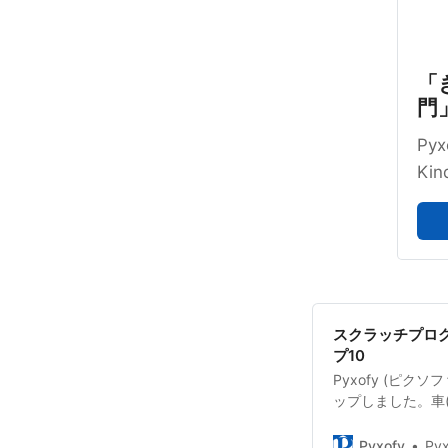
「
門」
Py
Ki
スクラッチプログ
プ10
Pyxofy (ピク
ップしました。車
(かんたん)なも
プルをのせてあり
Pyxofy
Pyx