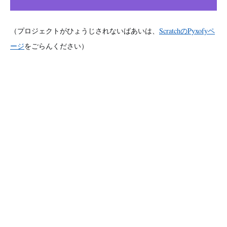
（プロジェクトがひょうじされないばあいは、
ScratchのPyxofyペ
ージ
をごらんください）