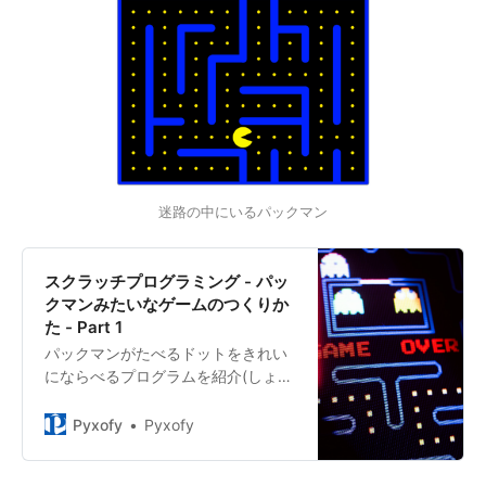
迷路の中にいるパックマン
スクラッチプログラミング - パッ
クマンみたいなゲームのつくりか
た - Part 1
パックマンがたべるドットをきれい
にならべるプログラムを紹介(しょう
かい)します。迷路(めいろ)の背景(は
いけい)をつくって、通路(つうろ)に
Pyxofy
Pyxofy
等間隔(とうかんかく)でドットを表
示(ひょうじ)しましょう。