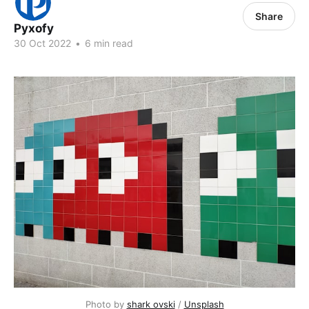
Share
Pyxofy
30 Oct 2022
•
6 min read
Photo by 
shark ovski
 / 
Unsplash