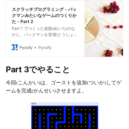
スクラッチプログラミング - パッ
クマンみたいなゲームのつくりか
た - Part 2
Part 1 でつくった迷路(めいろ)のな
かに、パックマンを登場(とうじょ
う)させましょう。矢印(やじるし)キ
ーでパックマンをうごかして、通路
Pyxofy
Pyxofy
(つうろ)に表示(ひょうじ)されたドッ
トをたべるプログラムをつくりま
す。
Part 3でやること
今回(こんかい)は、ゴーストを追加(ついか)してゲ
ームを完成(かんせい)させますよ。