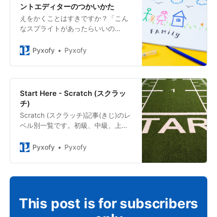
ントエディターのつかいかた
えをかくことはすきですか？「こん
なスプライトがあったらいいの
に！」と、おもうことはありません
か？ペイントエディターのつかいか
Pyxofy
Pyxofy
たをしって、スプライトやはいけい
をえがけるようになりましょう。
Start Here - Scratch (スクラッ
チ)
Scratch (スクラッチ)記事(きじ)のレ
ベル別一覧です。初級、中級、上
級、拡張機能にわけてまとめまし
た。
Pyxofy
Pyxofy
This post is for subscribers