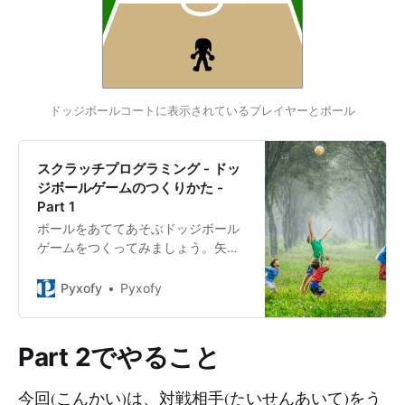
ドッジボールコートに表示されているプレイヤーとボール
スクラッチプログラミング - ドッ
ジボールゲームのつくりかた -
Part 1
ボールをあててあそぶドッジボール
ゲームをつくってみましょう。矢印
(やじるし)キーでプレイヤーを操作
(そうさ)して左右(さゆう)にうごかし
Pyxofy
Pyxofy
ながら、相手(あいて)にむかってボ
ールをなげるプログラムをつくりま
す。
Part 2でやること
今回(こんかい)は、対戦相手(たいせんあいて)をう