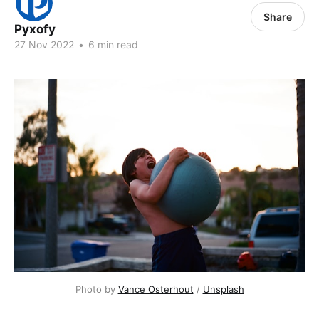
Share
Pyxofy
27 Nov 2022
•
6 min read
Photo by 
Vance Osterhout
 / 
Unsplash