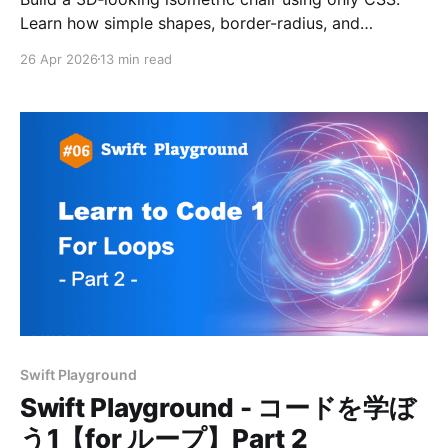
Learn how simple shapes, border-radius, and
transform work together—step by step.
26 Apr 2026
13 min read
Swift Playground
Swift Playground - コードを学ぼ
う1【for ループ】Part 2