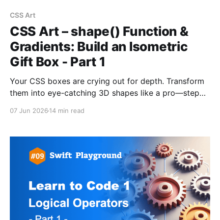
CSS Art
CSS Art – shape() Function &
Gradients: Build an Isometric
Gift Box - Part 1
Your CSS boxes are crying out for depth. Transform
them into eye-catching 3D shapes like a pro—step
by step.
07 Jun 2026
14 min read