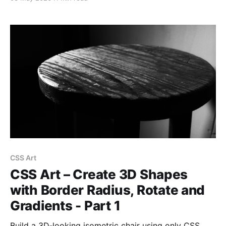
を掲載しています。
CSS Art
CSS Art – Create 3D Shapes
with Border Radius, Rotate and
Gradients - Part 1
Build a 3D‑looking isometric chair using only CSS.