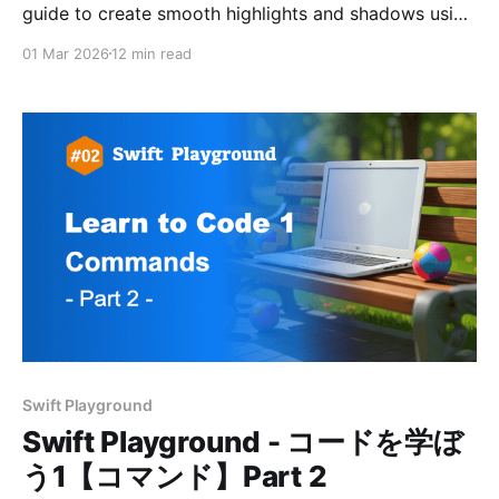
guide to create smooth highlights and shadows using
pure CSS—perfect for beginners.
01 Mar 2026
12 min read
Swift Playground
Swift Playground - コードを学ぼ
う1【コマンド】Part 2