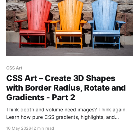
CSS Art
CSS Art – Create 3D Shapes
with Border Radius, Rotate and
Gradients - Part 2
Think depth and volume need images? Think again.
Learn how pure CSS gradients, highlights, and
shadows can make flat shapes look real.
10 May 2026
12 min read